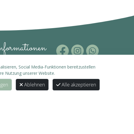
formationen
B
isieren, Social Media-Funktionen bereitzustellen
hre Nutzung unserer Website.
enschutz
ngen
Ablehnen
Alle akzeptieren
pressum