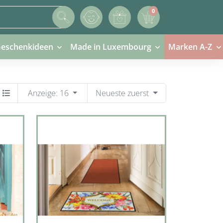
0
0 Artikel im Warenkorb
eschenkideen
Made in Luxembourg
Marken A-Z
Anzeige:
16
Neueste zuerst