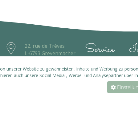
Service
In
22, rue de Trèves
L-6793 Grevenmacher
Kontakt
AG
26 74 59 84
n unserer Website zu gewährleisten, Inhalte und Werbung zu personal
info@eicatcher.lu
rmieren auch unsere Social Media-, Werbe- und Analysepartner über I
Zahlung
Dat
Einstellu
Versand
Im
Widerrufsrecht