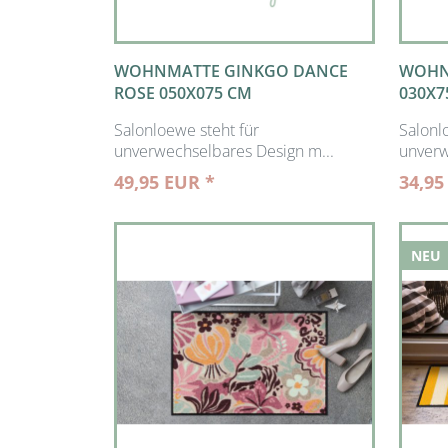
WOHNMATTE GINKGO DANCE
WOHN
ROSE 050X075 CM
030X7
Salonloewe steht für
Salonl
unverwechselbares Design m...
unverw
49,95 EUR *
34,95
NEU
NEU