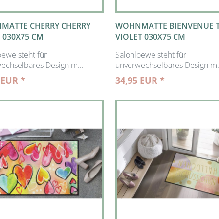
MATTE CHERRY CHERRY
WOHNMATTE BIENVENUE T
 030X75 CM
VIOLET 030X75 CM
oewe steht für
Salonloewe steht für
echselbares Design m...
unverwechselbares Design m.
 EUR *
34,95 EUR *