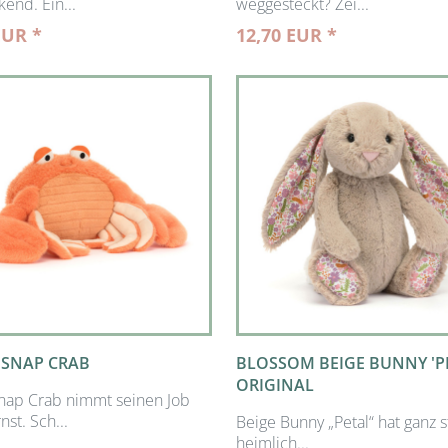
end. Ein...
weggesteckt? Zei...
EUR *
12,70 EUR *
HSNAP CRAB
BLOSSOM BEIGE BUNNY 'P
ORIGINAL
nap Crab nimmt seinen Job
nst. Sch...
Beige Bunny „Petal“ hat ganz s
heimlich...