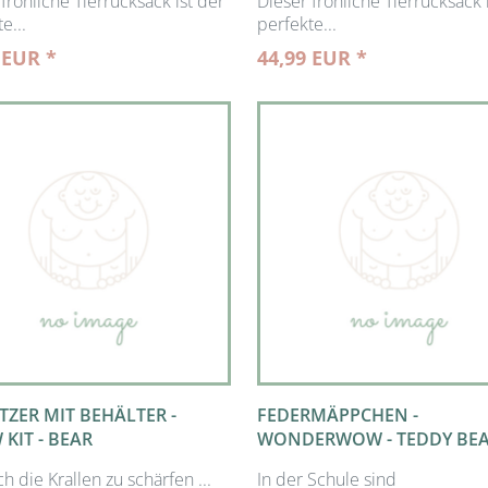
fröhliche Tierrucksack ist der
Dieser fröhliche Tierrucksack 
e...
perfekte...
 EUR *
44,99 EUR *
TZER MIT BEHÄLTER -
FEDERMÄPPCHEN -
KIT - BEAR
WONDERWOW - TEDDY BE
ich die Krallen zu schärfen ...
In der Schule sind