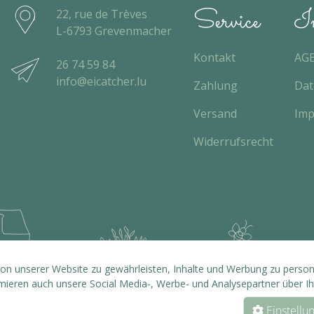
Service
In
22, rue de Trèves
L-6793 Grevenmacher
Kontakt
AG
26 74 59 84
info@eicatcher.lu
Zahlung
Dat
Versand
Im
Widerrufsrecht
n unserer Website zu gewährleisten, Inhalte und Werbung zu personal
rmieren auch unsere Social Media-, Werbe- und Analysepartner über I
Einstellu