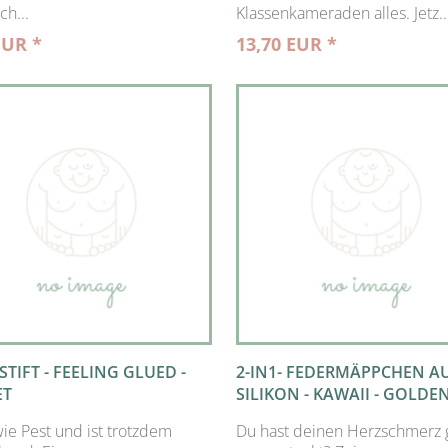
ch...
Klassenkameraden alles. Jetz..
EUR *
13,70 EUR *
STIFT - FEELING GLUED -
2-IN1- FEDERMÄPPCHEN A
ET
SILIKON - KAWAII - GOLDE
wie Pest und ist trotzdem
Du hast deinen Herzschmerz 