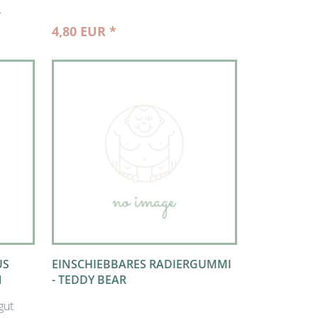
.
4,80 EUR *
US
EINSCHIEBBARES RADIERGUMMI
N
- TEDDY BEAR
gut