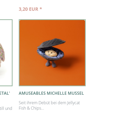
3,20 EUR *
ETAL'
AMUSEABLES MICHELLE MUSSEL
Seit ihrem Debüt bei dem Jellycat
Fish & Chips...
till und