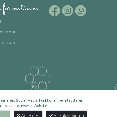
formationen
B
enschutz
pressum
isieren, Social Media-Funktionen bereitzustellen
hre Nutzung unserer Website.
ngen
Ablehnen
Alle akzeptieren