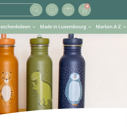
0
0 Artikel im Warenkorb
eschenkideen
Made in Luxembourg
Marken A-Z
Next