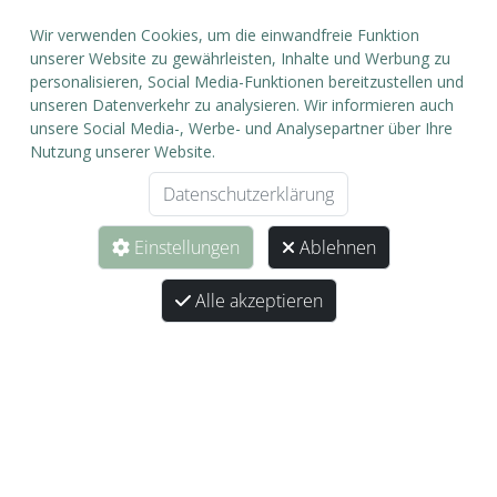
Wir verwenden Cookies, um die einwandfreie Funktion
unserer Website zu gewährleisten, Inhalte und Werbung zu
personalisieren, Social Media-Funktionen bereitzustellen und
Click & Collect
unseren Datenverkehr zu analysieren. Wir informieren auch
unsere Social Media-, Werbe- und Analysepartner über Ihre
Abholung im Geschäft in 24 Stunden
Nutzung unserer Website.
Datenschutzerklärung
Einstellungen
Ablehnen
Alle akzeptieren
22, rue de Trèves
L-6793 Grevenmacher
26 74 59 84
info@eicatcher.lu