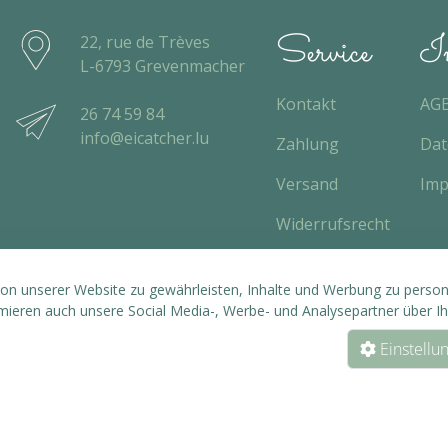
Service
In
22, rue de Trèves
L-6793 Grevenmacher
Kontakt
AG
26 74 59 84
info@eicatcher.lu
Zahlung
Dat
Versand
Im
Widerrufsrecht
n unserer Website zu gewährleisten, Inhalte und Werbung zu personal
rmieren auch unsere Social Media-, Werbe- und Analysepartner über I
Einstellu