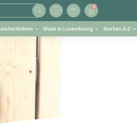
0
0 Artikel im Warenkorb
eschenkideen
Made in Luxembourg
Marken A-Z
Next