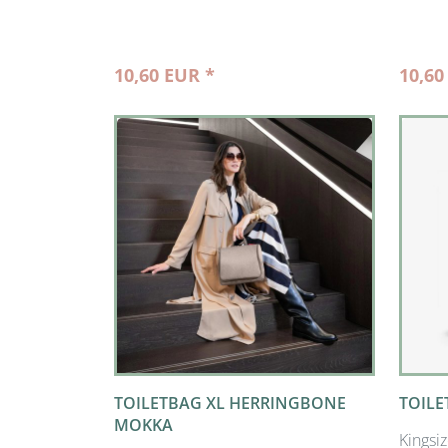
10,60 EUR *
10,60
TOILETBAG XL HERRINGBONE
TOILE
MOKKA
Kingsi