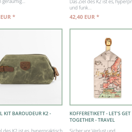
 geräumig...
Das Ziel des K2 ist es, hyperp
und funk...
 EUR *
42,40 EUR *
L KIT BAROUDEUR K2 -
KOFFERETIKETT - LET'S GET
TOGETHER - TRAVEL
l des K2 ist es, hyperpraktisch
Sicher vor Verlust und