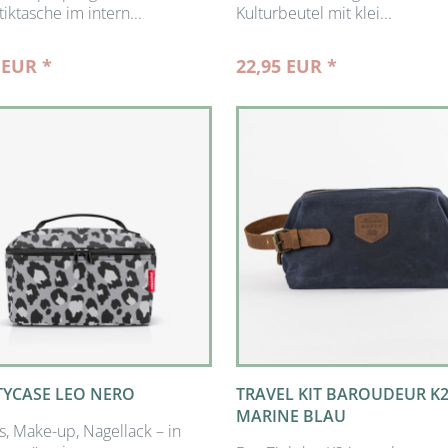
iktasche im intern...
Kulturbeutel mit klei...
 EUR *
22,95 EUR *
YCASE LEO NERO
TRAVEL KIT BAROUDEUR K2
MARINE BLAU
, Make-up, Nagellack – in