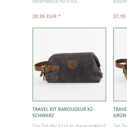
Netzmaterial mit 4 zus...
diesem
28,95 EUR *
37,95
TRAVEL KIT BAROUDEUR K2 -
TRAVE
SCHWARZ
GRÜN
Das Ziel des K2 ist es, hyperpraktisch
Das Zie