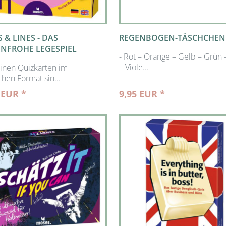
 & LINES - DAS
REGENBOGEN-TÄSCHCHEN
NFROHE LEGESPIEL
- Rot – Orange – Gelb – Grün 
– Viole...
einen Quizkarten im
chen Format sin...
 EUR *
9,95 EUR *