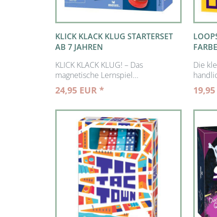
KLICK KLACK KLUG STARTERSET
LOOPS
AB 7 JAHREN
FARBE
KLICK KLACK KLUG! – Das
Die kl
magnetische Lernspiel...
handli
24,95 EUR *
19,95