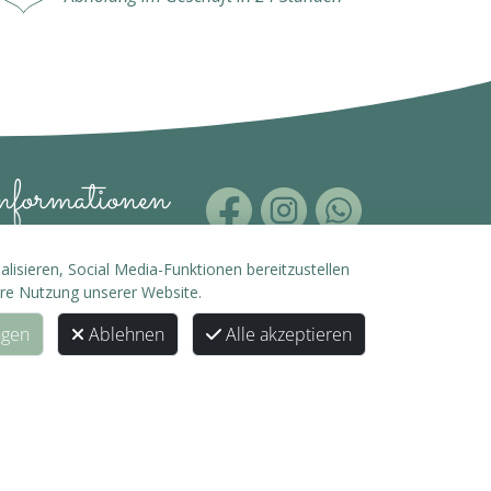
formationen
B
isieren, Social Media-Funktionen bereitzustellen
hre Nutzung unserer Website.
enschutz
ngen
Ablehnen
Alle akzeptieren
pressum