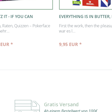
Z IT - IF YOU CAN
EVERYTHING IS IN BUTTER,
n, Raten, Quizzen – Pokerface
First the work, then the pleas
ehr...
war es l...
 EUR *
9,95 EUR *
Gratis Versand
Ab einem Bestellwert von 100€