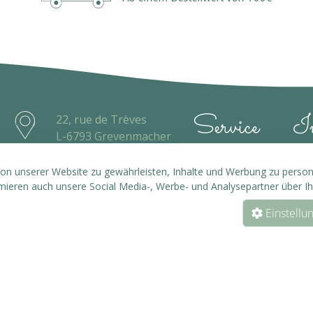
Service
In
22, rue de Trèves
L-6793 Grevenmacher
Kontakt
AG
26 74 59 84
n unserer Website zu gewährleisten, Inhalte und Werbung zu personal
info@eicatcher.lu
rmieren auch unsere Social Media-, Werbe- und Analysepartner über I
Zahlung
Dat
Einstellu
Versand
Im
Widerrufsrecht