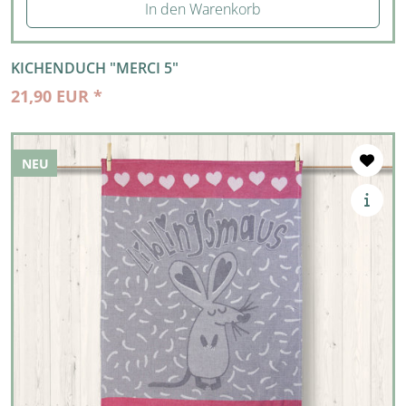
In den Warenkorb
KICHENDUCH "MERCI 5"
21,90 EUR *
NEU
NEU