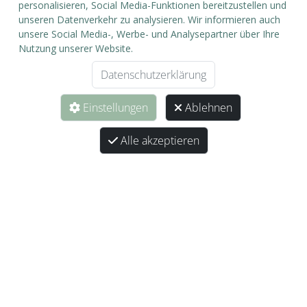
personalisieren, Social Media-Funktionen bereitzustellen und
Click & Collect
unseren Datenverkehr zu analysieren. Wir informieren auch
unsere Social Media-, Werbe- und Analysepartner über Ihre
Abholung im Geschäft in 24 Stunden
Nutzung unserer Website.
Datenschutzerklärung
Einstellungen
Ablehnen
Alle akzeptieren
22, rue de Trèves
L-6793 Grevenmacher
26 74 59 84
info@eicatcher.lu
Service