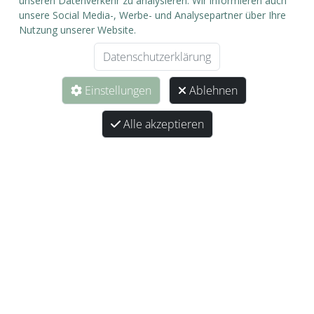
Service
unseren Datenverkehr zu analysieren. Wir informieren auch
unsere Social Media-, Werbe- und Analysepartner über Ihre
Nutzung unserer Website.
Kontakt
Datenschutzerklärung
Zahlung
Einstellungen
Ablehnen
Versand
Widerrufsrecht
Alle akzeptieren
Informationen
AGB
Datenschutz
Impressum