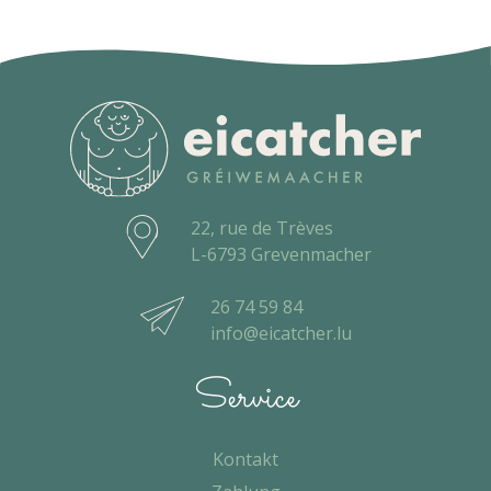
22, rue de Trèves
L-6793 Grevenmacher
26 74 59 84
info@eicatcher.lu
Service
Kontakt