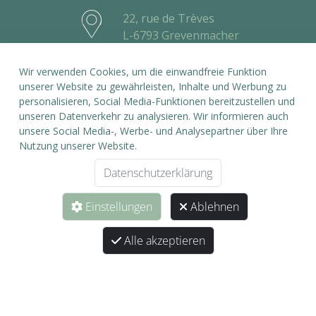
22, rue de Trèves
L-6793 Grevenmacher
26 74 59 84
Wir verwenden Cookies, um die einwandfreie Funktion
info@eicatcher.lu
unserer Website zu gewährleisten, Inhalte und Werbung zu
personalisieren, Social Media-Funktionen bereitzustellen und
Service
unseren Datenverkehr zu analysieren. Wir informieren auch
unsere Social Media-, Werbe- und Analysepartner über Ihre
Nutzung unserer Website.
Kontakt
Datenschutzerklärung
Zahlung
Einstellungen
Ablehnen
Versand
Widerrufsrecht
Alle akzeptieren
Informationen
AGB