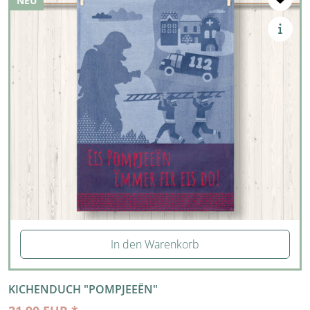
NEU
NEU
In den Warenkorb
KICHENDUCH "POMPJEEËN"