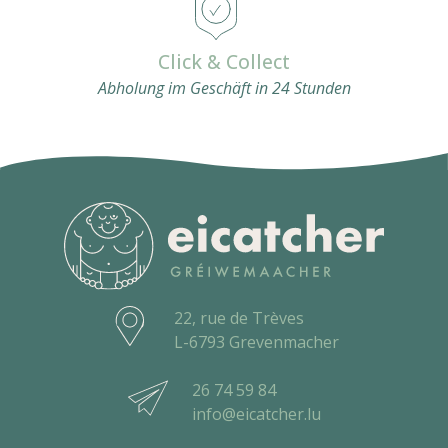
Click & Collect
Abholung im Geschäft in 24 Stunden
22, rue de Trèves
L-6793 Grevenmacher
26 74 59 84
info@eicatcher.lu